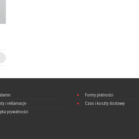
ulamin
Formy płatności
ty i reklamacje
Czas i koszty dostawy
tyka prywatności