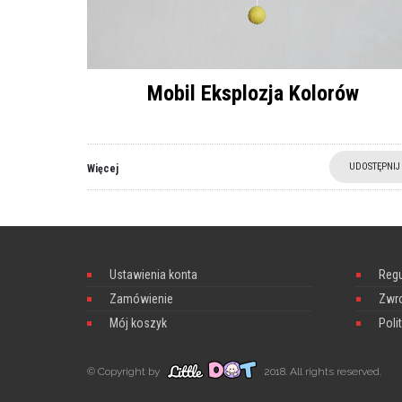
Mobil Eksplozja Kolorów
UDOSTĘPNIJ
Więcej
Ustawienia konta
Reg
Zamówienie
Zwro
Mój koszyk
Poli
© Copyright by
2018. All rights reserved.