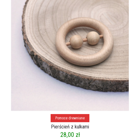
Dodaj do koszyka
Pomoce drewniane
Pierścień z kulkami
28,00
zł