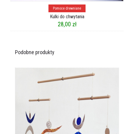
Dodaj do koszyka
Pomoce drewniane
Kulki do chwytania
28,00
zł
Podobne produkty