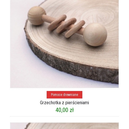
Dodaj do koszyka
Pomoce drewniane
Grzechotka z pierścieniami
40,00
zł