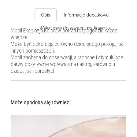
Opis
Informacje dodatkowe
Wskazówki dotyczące użytkowania
Mobil Eksplozja Kolorów potrafi rozpogodzić każde
wnętrze.
Może być dekoracją zarówno dziecięcego pokoju, jak i
innych pomieszczeń.
Mobil zachęca do obserwacji, a radosne i stymulujące
barwy pozytywnie wpływają na nastrój, zarówno u
dzieci, jak i dorosłych.
Może spodoba się również…