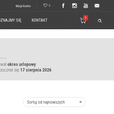
0
Moje konto
0
ZNAJMY SIĘ
KONTAKT
rwał
okres urlopowy
.
pocznie się
17 sierpnia 2026
.
Sortuj od najnowszych