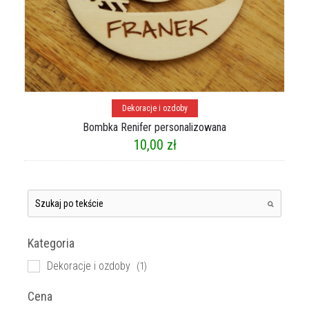
Dowiedz się więcej
Dekoracje i ozdoby
Bombka Renifer personalizowana
10,00
zł
Kategoria
Dekoracje i ozdoby
(1)
Cena