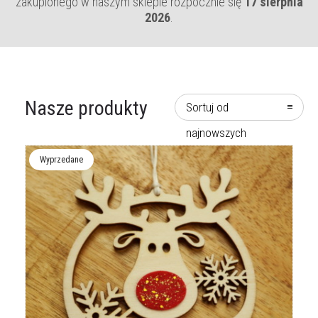
zakupionego w naszym sklepie rozpocznie się
17 sierpnia
2026
.
Nasze produkty
Sortuj od
najnowszych
Wyprzedane