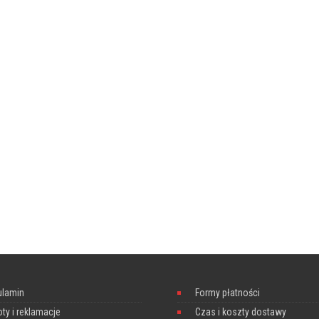
ulamin
Formy płatności
ty i reklamacje
Czas i koszty dostawy