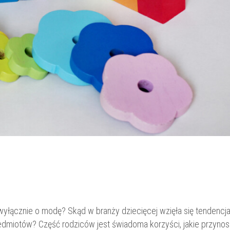
wyłącznie o modę? Skąd w branży dziecięcej wzięła się tendencj
edmiotów? Część rodziców jest świadoma korzyści, jakie przyno