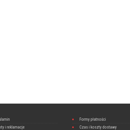
ulamin
Formy płatności
ty i reklamacje
Czas i koszty dostawy