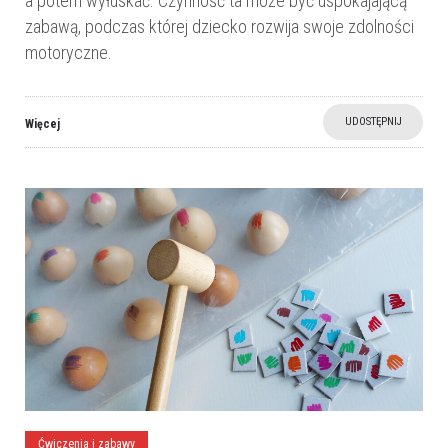
a potem wyłuskać. Czynność ta może być uspokajającą
zabawą, podczas której dziecko rozwija swoje zdolności
motoryczne.
UDOSTĘPNIJ
Więcej
Ćwiczenia i zabawy